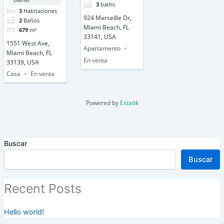
3
baths
3
Habitaciones
924 Marseille Dr,
2
Baños
Miami Beach, FL
679
m²
33141, USA
1551 West Ave,
Apartamento
Miami Beach, FL
En venta
33139, USA
Casa
En venta
Powered by
Estatik
Buscar
Buscar
Recent Posts
Hello world!