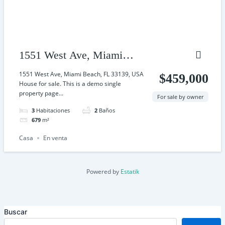
1551 West Ave, Miami
Beach, FL 33139, USA
1551 West Ave, Miami Beach, FL 33139, USA
$459,000
House for sale. This is a demo single
property page...
For sale by owner
3
Habitaciones
2
Baños
679
m²
Casa
En venta
Powered by
Estatik
Buscar