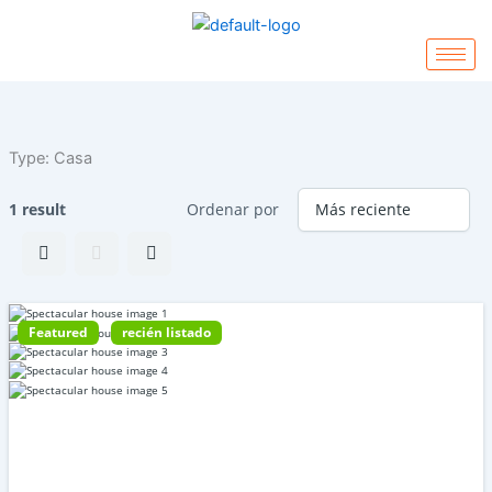
Ir
al
contenido
Type:
Casa
1 result
Ordenar por
Featured
recién listado